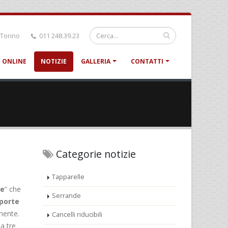
 Torino
011 248.39.23
 ONLINE
NOTIZIE
GALLERIA
CONTATTI
Categorie notizie
Tapparelle
te
” che
Serrande
porte
mente.
Cancelli riducibili
a tre