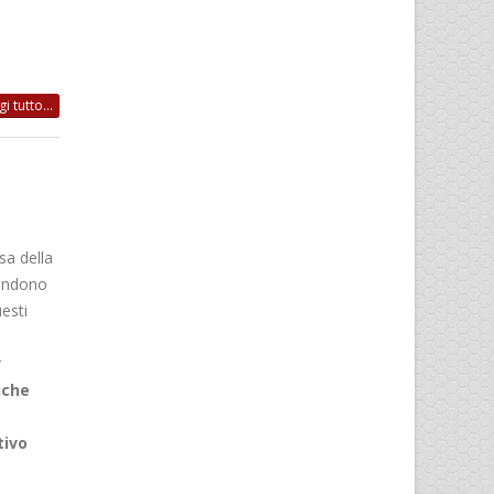
i tutto...
sa della
tendono
esti
r
iche
tivo