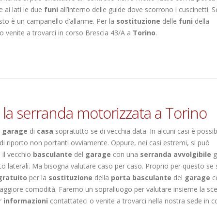
 ai lati le due
funi
all’interno delle guide dove scorrono i cuscinetti. S
esto è un campanello d’allarme. Per la
sostituzione
delle
funi
della
 venite a trovarci in corso Brescia 43/A a
Torino
.
n la serranda motorizzata a Torino
i
garage
di
casa
sopratutto se di vecchia data. In alcuni casi è possib
 di riporto non portanti ovviamente. Oppure, nei casi estremi, si può
il vecchio
basculante
del
garage
con una
serranda avvolgibile
g
to laterali. Ma bisogna valutare caso per caso. Proprio per questo se 
gratuito
per la
sostituzione
della
porta basculante
del
garage
c
ggiore comodità. Faremo un sopralluogo per valutare insieme la sce
er
informazioni
contattateci o venite a trovarci nella nostra sede in c