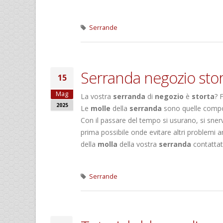
Serrande
Serranda negozio stort
15
Mag
La vostra
serranda
di
negozio
è
storta
? 
2025
Le
molle
della
serranda
sono quelle compo
Con il passare del tempo si usurano, si sner
prima possibile onde evitare altri problemi a
della
molla
della vostra
serranda
contattat
Serrande