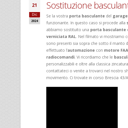
Sostituzione basculant
21
Dic
Se la vostra
porta basculante
del
garage
2024
funzionante. In questo caso si procede alla
abbiamo sostituito una
porta basculante
e
verniciata RAL
. Nel filmato vi mostriamo 
sono presenti sia sopra che sotto il manto 
effettuato l’
automazione
con
motore FA
radiocomandi
. Vi ricordiamo che le
bascul
personalizzabili e oltre alla classica zincat
contattateci o venite a trovarci nel nostr
movimento. Ci trovate in corso Brescia 43/