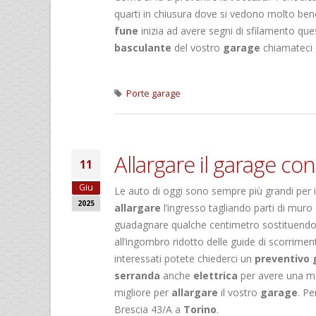
quarti in chiusura dove si vedono molto bene
fune
inizia ad avere segni di sfilamento qu
basculante
del vostro
garage
chiamateci o
Porte garage
Allargare il garage co
11
Giu
Le auto di oggi sono sempre più grandi per 
2025
allargare
l’ingresso tagliando parti di muro
guadagnare qualche centimetro sostituendo 
all’ingombro ridotto delle guide di scorrimen
interessati potete chiederci un
preventivo 
serranda
anche
elettrica
per avere una ma
migliore per
allargare
il vostro
garage
. P
Brescia 43/A a
Torino
.