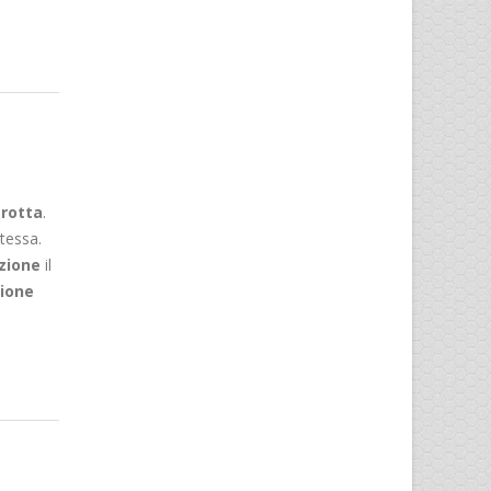
 rotta
.
tessa.
zione
il
zione