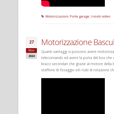
Motorizzazioni
,
Porte garage
,
I nostri video
Motorizzazione Bascul
27
Nov
Quanti vantaggi si possono avere motorizza
2024
telecomando ed avere la porta del box che 
bracci secondari che grazie al motore della
staffone di fissaggio ed i tubi di rotazione