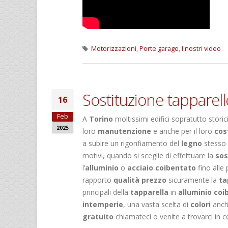
Motorizzazioni
,
Porte garage
,
I nostri video
Sostituzione tapparell
16
Feb
A
Torino
moltissimi edifici sopratutto stori
2025
loro
manutenzione
e anche per il loro
cos
a subire un rigonfiamento del
legno
stesso 
motivi, quando si sceglie di effettuare la
sos
l’
alluminio
o
acciaio
coibentato
fino alle
rapporto
qualità prezzo
sicuramente la
ta
principali della
tapparella
in
alluminio coi
intemperie
, una vasta scelta di
colori
anche
gratuito
chiamateci o venite a trovarci in 