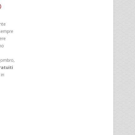
o
nte
sempre
ere
amo
ngombro,
ratuiti
in