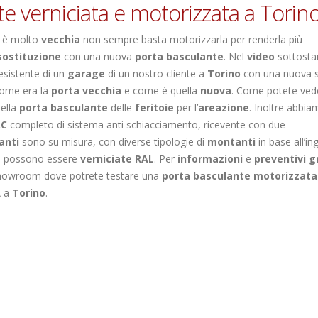
e verniciata e motorizzata a Torin
è molto
vecchia
non sempre basta motorizzarla per renderla più
sostituzione
con una nuova
porta basculante
. Nel
video
sottosta
sistente di un
garage
di un nostro cliente a
Torino
con una nuova 
come era la
porta vecchia
e come è quella
nuova
. Come potete ved
della
porta basculante
delle
feritoie
per l’
areazione
. Inoltre abbi
AC
completo di sistema anti schiacciamento, ricevente con due
anti
sono su misura, con diverse tipologie di
montanti
in base all’i
ura possono essere
verniciate RAL
. Per
informazioni
e
preventivi g
o showroom dove potrete testare una
porta basculante motorizzata
A a
Torino
.