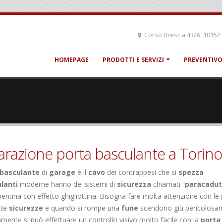
Corso Brescia 43/A, 10152
HOMEPAGE
PRODOTTI E SERVIZI
PREVENTIVO
parazione porta basculante a Torino
 basculante
di
garage
è il
cavo
dei contrappesi che si
spezza
lanti
moderne hanno dei sistemi di
sicurezza
chiamati “
paracadu
entina con effetto ghigliottina. Bisogna fare molta attenzione con le
ste
sicurezze
e quando si rompe una
fune
scendono giù pericolosa
amente si può effettuare un controllo visivo molto facile con la
porta