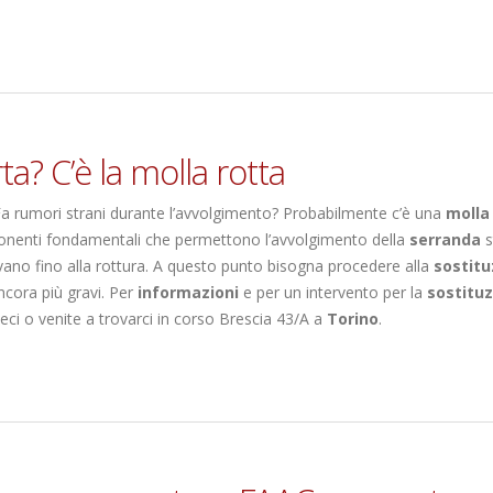
a? C’è la molla rotta
Fa rumori strani durante l’avvolgimento? Probabilmente c’è una
molla
nenti fondamentali che permettono l’avvolgimento della
serranda
s
vano fino alla rottura. A questo punto bisogna procedere alla
sostitu
ncora più gravi. Per
informazioni
e per un intervento per la
sostitu
eci o venite a trovarci in corso Brescia 43/A a
Torino
.