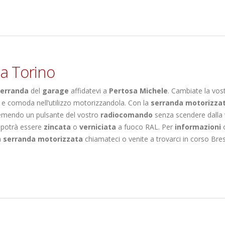
 a Torino
serranda
del
garage
affidatevi a
Pertosa Michele
. Cambiate la vos
e comoda nell’utilizzo motorizzandola. Con la
serranda motorizza
remendo un pulsante del vostro
radiocomando
senza scendere dalla 
potrà essere
zincata
o
verniciata
a fuoco RAL. Per
informazioni
o
a
serranda motorizzata
chiamateci o venite a trovarci in corso Bre