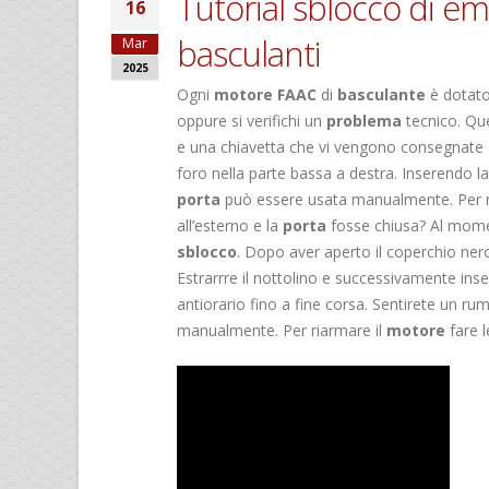
Tutorial sblocco di 
16
basculanti
Mar
2025
Ogni
motore
FAAC
di
basculante
è dotato
oppure si verifichi un
problema
tecnico. Que
e una chiavetta che vi vengono consegnate al 
foro nella parte bassa a destra. Inserendo l
porta
può essere usata manualmente. Per r
all’esterno e la
porta
fosse chiusa? Al momen
sblocco
. Dopo aver aperto il coperchio nero, 
Estrarrre il nottolino e successivamente inse
antiorario fino a fine corsa. Sentirete un ru
manualmente. Per riarmare il
motore
fare l