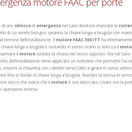
emergenza motore FAAC per porte
 di uno
sblocco
di
emergenza
nel caso dovesse mancare la
corre
llo di cui avrete bisogno saranno la chiave lunga a brugola con mani
termine dell’installazione. Il
motore
FAAC 550 ITT
ha internament
a chiave lunga a brugola e ruotando in senso orario si sblocca il
moto
iarmare il
motore
ruotare la chiave nel senso opposto. Ma nel caso
to dell’installazione viene applicato un nottolino che permette l’acce
inserire la chiavetta con i dentini verso l’alto e girare in senso antior
rire fino in fondo la chiave lunga a brugola. Ruotare la stessa in sens
more secco che indica che il
motore
è ora sbloccato. Usare ora la por
e operazioni inverse.