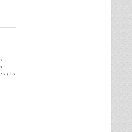
ro
a di
zza). Lo
.