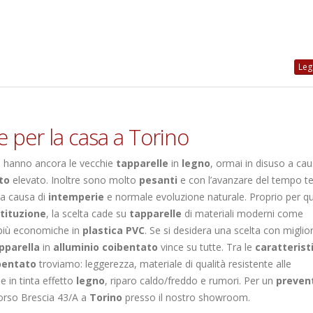
Legg
e per la casa a Torino
ci hanno ancora le vecchie
tapparelle
in
legno
, ormai in disuso a cau
to
elevato. Inoltre sono molto
pesanti
e con l’avanzare del tempo 
a causa di
intemperie
e normale evoluzione naturale. Proprio per qu
tituzione
, la scelta cade su
tapparelle
di materiali moderni come
 più economiche in
plastica
PVC
. Se si desidera una scelta con miglio
pparella
in
alluminio coibentato
vince su tutte. Tra le
caratterist
bentato
troviamo: leggerezza, materiale di qualità resistente alle
 in tinta effetto
legno
, riparo caldo/freddo e rumori. Per un
preven
corso Brescia 43/A a
Torino
presso il nostro showroom.