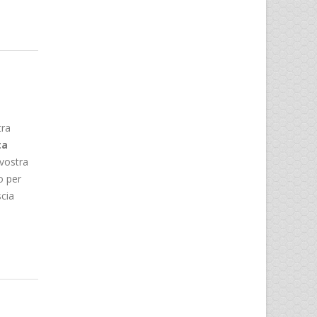
tra
ta
vostra
 per
scia