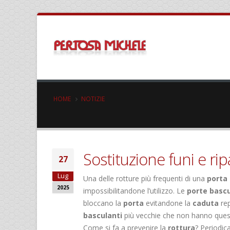
HOME
NOTIZIE
Sostituzione funi e ri
27
Lug
Una delle rotture più frequenti di una
porta
2025
impossibilitandone l’utilizzo. Le
porte bascu
bloccano la
porta
evitandone la
caduta
rep
basculanti
più vecchie che non hanno que
Come si fa a prevenire la
rottura
? Periodic