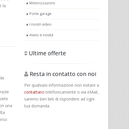
Motorizzazioni
e la
Porte garage
I nostri video
Avvisi e novità
Ultime offerte
Resta in contatto con noi
ile
Per qualsiasi informazione non esitare a
razie
contattarci
telefonicamente o via eMail,
siete
saremo ben lieti di rispondere ad ogni
on una
tua domanda.
lta
orso