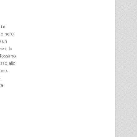
nte
co nero
e un
re
e la
 fossimo
sso allo
ario.
o
ta