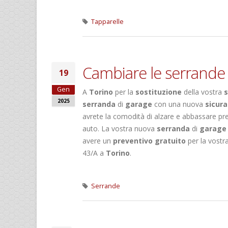
Tapparelle
Cambiare le serrande
19
Gen
A
Torino
per la
sostituzione
della vostra
2025
serranda
di
garage
con una nuova
sicura
avrete la comodità di alzare e abbassare p
auto. La vostra nuova
serranda
di
garage
avere un
preventivo gratuito
per la vostr
43/A a
Torino
.
Serrande