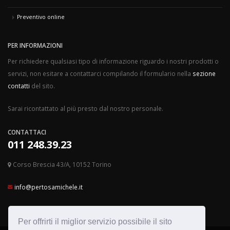
Preventivo online
PER INFORMAZIONI
Per richiedere qualsiasi tipo di informazione riguardo i nostri prodotti o
servizi, non esitare a contattarci compilando il formulario nella
sezione
contatti
del sito.
Sarai ricontattato al più presto dal nostro personale.
CONTATTACI
011 248.39.23
Corso Brescia 43/A, 10152 Torino
info@pertosamichele.it
Per offrirti il miglior servizio possibile il sito