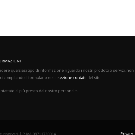
ORMAZIONI
edere qualsiasi tipo di informazione riguardo i nostri prodotti o servizi, non 
ci compilando il formulario nella
sezione contatti
del sito.
ontattato al più presto dal nostro personale.
Privacy
ti riservati. | P.IVA 08711720014