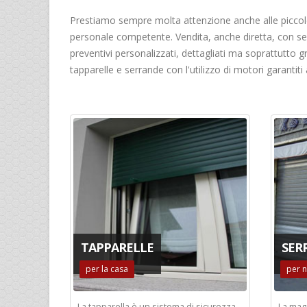
Prestiamo sempre molta attenzione anche alle piccole r
personale competente. Vendita, anche diretta, con serv
preventivi personalizzati, dettagliati ma soprattutto gr
tapparelle e serrande con l'utilizzo di motori garantiti
TAPPARELLE
SER
per la casa
per n
La tapparella è un sistema di sicurezza
La magg