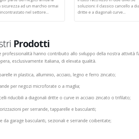
a sicurezza ad un marchio ormai
soluzioni: il classico cancello a di
incontrastato nel settore...
dritte e a diagonali curve...
stri
Prodotti
e professionalità hanno contribuito allo sviluppo della nostra attività fa
ra, esclusivamente Italiana, di elevata qualità.
arelle in plastica, alluminio, acciaio, legno e ferro zincato;
ande per negozi microforate o a maglia;
elli riducibili a diagonali dritte o curve in acciaio zincato o trifilato;
rizzazioni per serrande, tapparelle e basculanti;
e da garage basculanti, sezionali e serrande coibentate;