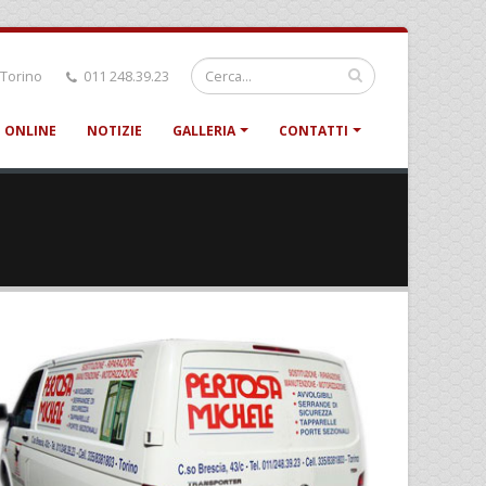
 Torino
011 248.39.23
 ONLINE
NOTIZIE
GALLERIA
CONTATTI