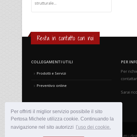
strutturale...
Resta in contatto con noi
COLLEGAMENTI UTILI
PER INF
Per richi
Prodotti e Servizi
contattar
Preventivo online
Sarai ric
Per offrirti il miglior servizio possibile il sito
Pertosa Michele utilizza cookie. Continuando la
navigazione nel sito autorizzi
l'uso dei cookie.
Copyright © Pertosa Michele di Pertosa Claudio. Tutti i dirit