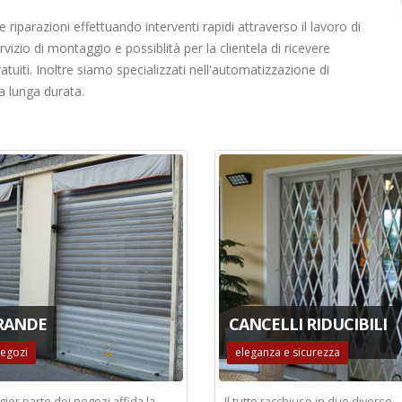
iparazioni effettuando interventi rapidi attraverso il lavoro di
izio di montaggio e possiblità per la clientela di ricevere
atuiti. Inoltre siamo specializzati nell'automatizzazione di
 a lunga durata.
RANDE
CANCELLI RIDUCIBILI
egozi
eleganza e sicurezza
ior parte dei negozi affida la
Il tutto racchiuso in due diverse