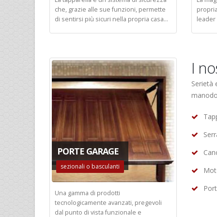
che, grazie alle sue funzioni, permette
propri
di sentirsi più sicuri nella propria casa...
leader 
I no
Serietà 
manodope
Tapp
Serr
PORTE GARAGE
Canc
sezionali o basculanti
Moto
Port
Una gamma di prodotti
tecnologicamente avanzati, pregevoli
dal punto di vista funzionale e