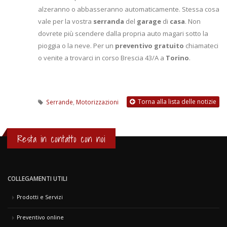
alzeranno o abbasseranno automaticamente. Stessa cosa
vale per la vostra
serranda
del
garage
di
casa
. Non
dovrete più scendere dalla propria auto magari sotto la
pioggia o la neve. Per un
preventivo gratuito
chiamateci
o venite a trovarci in corso Brescia 43/A a
Torino
.
Torna alla lista delle notizie
Serrande
,
Motorizzazioni
Resta in contatto con noi
COLLEGAMENTI UTILI
Prodotti e Servizi
Preventivo online