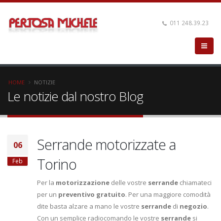
011 248.39.23
HOME
NOTIZIE
Le notizie dal nostro Blog
Serrande motorizzate a
06
Torino
Feb
Per la
motorizzazione
delle vostre
serrande
chiamateci
per un
preventivo gratuito
. Per una maggiore comodità
dite basta alzare a mano le vostre
serrande
di
negozio
.
Con un semplice radiocomando le vostre
serrande
si